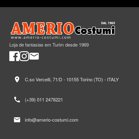
Loja de fantasias em Turim desde 1969
location_on
C.so Vercelli, 71/D - 10155 Torino (TO) - ITALY
call
(+39) 011 2478221
mail
info@amerio-costumi.com