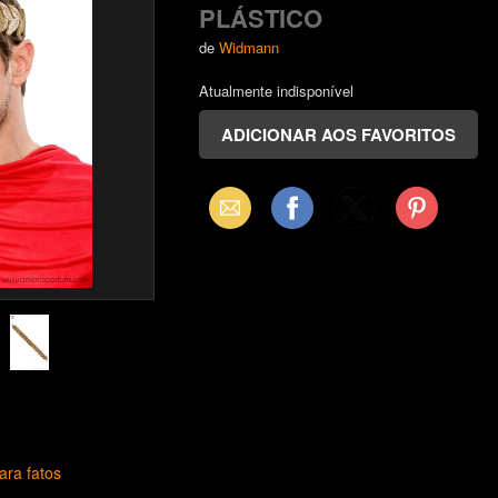
PLÁSTICO
de
Widmann
Atualmente indisponível
Email
Facebook
X
Pinterest
(Twitter)
ara fatos