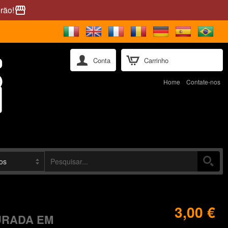
rão!
storefront
Conta
Carrinho
Home
Contate-nos
3,00 €
URADA EM