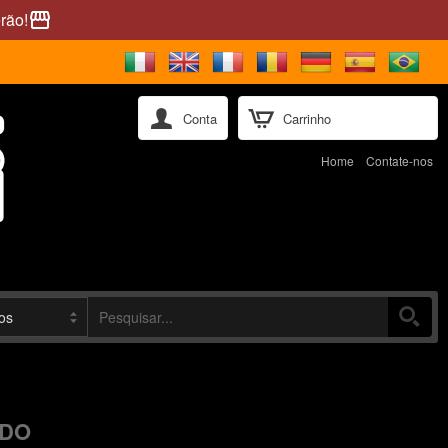
rão!
storefront
Conta
Carrinho
Home
Contate-nos
ADO