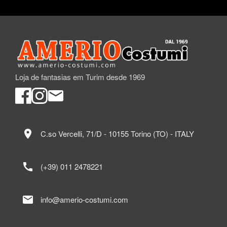
Loja de fantasias em Turim desde 1969
location_on
C.so Vercelli, 71/D - 10155 Torino (TO) - ITALY
call
(+39) 011 2478221
mail
info@amerio-costumi.com