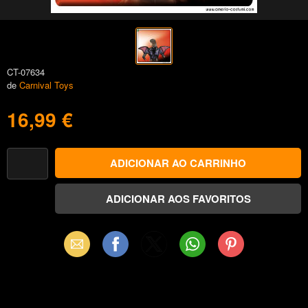
CT-07634
de
Carnival Toys
16,99 €
Email
Facebook
X
WhatsApp
Pinterest
(Twitter)