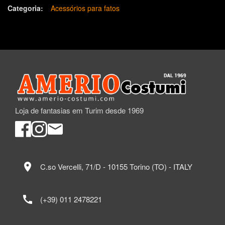
Categoria:
Acessórios para fatos
Loja de fantasias em Turim desde 1969
location_on
C.so Vercelli, 71/D - 10155 Torino (TO) - ITALY
call
(+39) 011 2478221