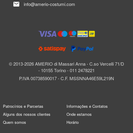
mail
info@amerio-costumi.com
© 2013-2026 AMERIO di Massari Anna - C.so Vercelli 71/D
- 10155 Torino - 011 2478221
P.IVA 00738590017 - C.F. MSSNNA46E59L219N
Patrocínios e Parcerias
Informações e Contatos
Alguns dos nossos clientes
Onde estamos
Quem somos
Horário