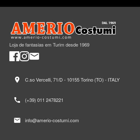
Loja de fantasias em Turim desde 1969
location_on
C.so Vercelli, 71/D - 10155 Torino (TO) - ITALY
call
(+39) 011 2478221
mail
info@amerio-costumi.com