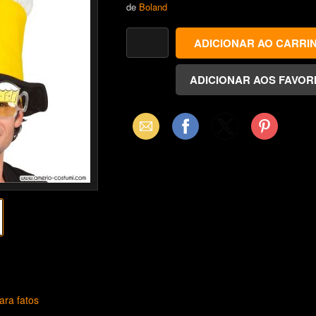
de
Boland
Email
Facebook
X
Pinterest
(Twitter)
ara fatos