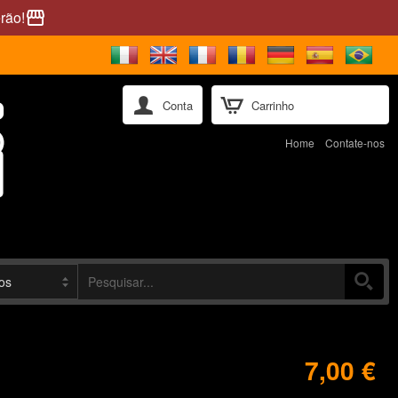
rão!
storefront
Conta
Carrinho
Home
Contate-nos
7,00 €