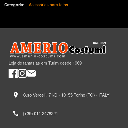
Categoria:
Acessórios para fatos
Loja de fantasias em Turim desde 1969
location_on
C.so Vercelli, 71/D - 10155 Torino (TO) - ITALY
call
(+39) 011 2478221