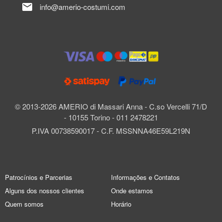
mail
info@amerio-costumi.com
© 2013-2026 AMERIO di Massari Anna - C.so Vercelli 71/D
- 10155 Torino - 011 2478221
P.IVA 00738590017 - C.F. MSSNNA46E59L219N
Patrocínios e Parcerias
Informações e Contatos
Alguns dos nossos clientes
Onde estamos
Quem somos
Horário