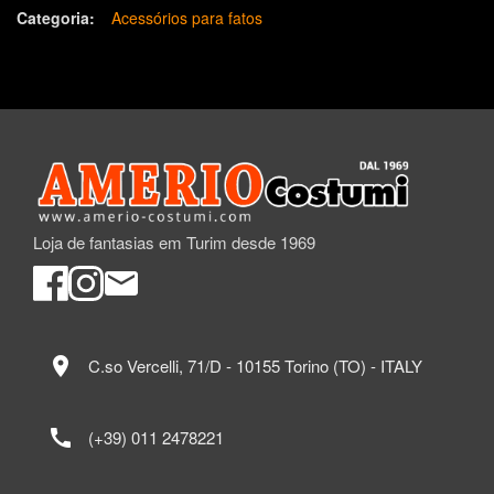
Categoria:
Acessórios para fatos
Loja de fantasias em Turim desde 1969
location_on
C.so Vercelli, 71/D - 10155 Torino (TO) - ITALY
call
(+39) 011 2478221