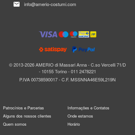
mail
info@amerio-costumi.com
© 2013-2026 AMERIO di Massari Anna - C.so Vercelli 71/D
- 10155 Torino - 011 2478221
P.IVA 00738590017 - C.F. MSSNNA46E59L219N
Patrocínios e Parcerias
Informações e Contatos
Alguns dos nossos clientes
Onde estamos
Quem somos
Horário