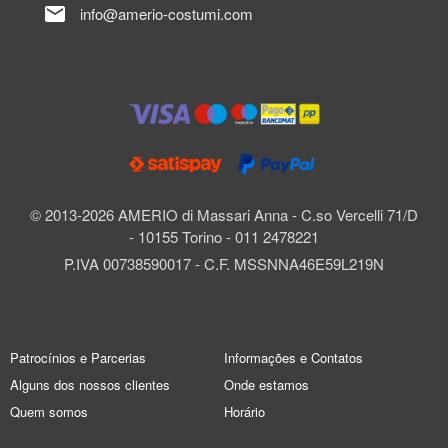
mail
info@amerio-costumi.com
© 2013-2026 AMERIO di Massari Anna - C.so Vercelli 71/D
- 10155 Torino - 011 2478221
P.IVA 00738590017 - C.F. MSSNNA46E59L219N
Patrocínios e Parcerias
Informações e Contatos
Alguns dos nossos clientes
Onde estamos
Quem somos
Horário