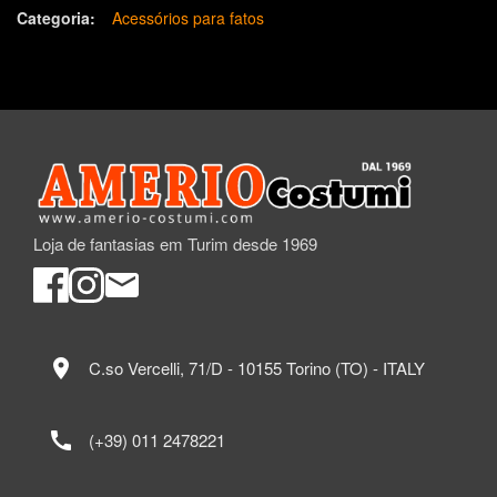
Categoria:
Acessórios para fatos
Loja de fantasias em Turim desde 1969
location_on
C.so Vercelli, 71/D - 10155 Torino (TO) - ITALY
call
(+39) 011 2478221