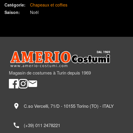
Catégorie:
Chapeaux et coffies
Saison:
Noël
Magasin de costumes à Turin depuis 1969
location_on
C.so Vercelli, 71/D - 10155 Torino (TO) - ITALY
call
(+39) 011 2478221