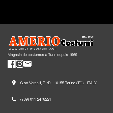
Magasin de costumes à Turin depuis 1969
location_on
C.so Vercelli, 71/D - 10155 Torino (TO) - ITALY
call
(+39) 011 2478221