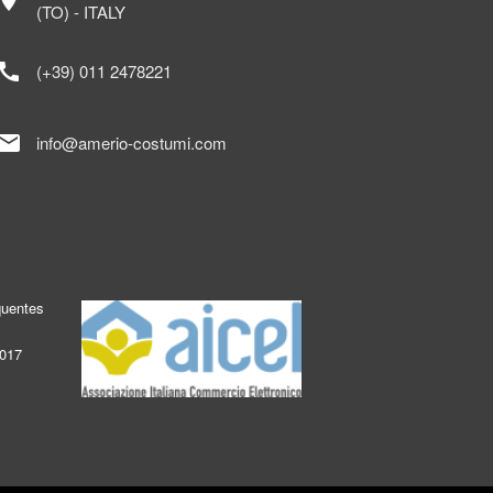
ocation_on
(TO) - ITALY
call
(+39) 011 2478221
mail
info@amerio-costumi.com
quentes
2017