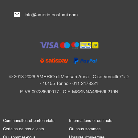
mail
info@amerio-costumi.com
© 2013-2026 AMERIO di Massari Anna - C.so Vercelli 71/D
- 10155 Torino - 011 2478221
P.IVA 00738590017 - C.F. MSSNNA46E59L219N
Commandites et partenariats
Informations et contacts
Certains de nos clients
Où nous sommes
Qui sommes-nous
Horaires d'ouverture