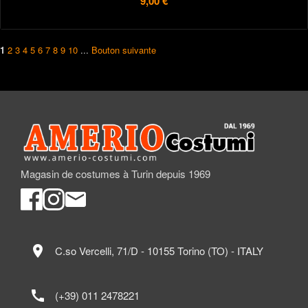
9,00 €
1
2
3
4
5
6
7
8
9
10
...
Bouton suivante
Magasin de costumes à Turin depuis 1969
location_on
C.so Vercelli, 71/D - 10155 Torino (TO) - ITALY
call
(+39) 011 2478221