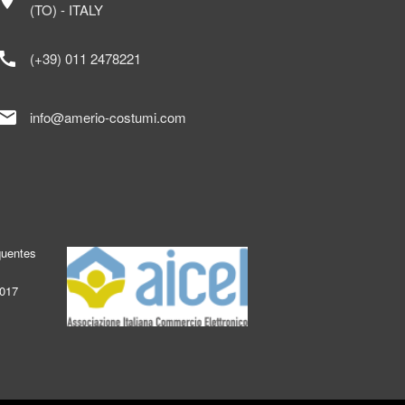
ocation_on
(TO) - ITALY
call
(+39) 011 2478221
mail
info@amerio-costumi.com
quentes
2017