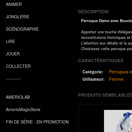
ANIMER
DESCRIPTION
JONGLERIE
Perruque Dame avec Boucl
SCÉNOGRAPHIE
Apportez une touche d'éléganc
reconstitutions historiques et
LIRE
L'attention aux détails et la 
Choisissez cette perruque pou
JOUER
CARACTÉRISTIQUES
COLLECTER
Catégorie:
Perruques e
----------
Utilisateur:
Femme
PRODUITS SEMBLABLE
AMERIOLAB
AmerioMagicStore
FIN DE SÉRIE - EN PROMOTION