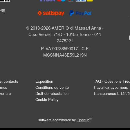
l
969
© 2013-2026 AMERIO di Massari Anna -
C.so Vercelli 71/D - 10155 Torino - 011
2478221
P.IVA 00738590017 - C.F.
MSSNNA46E59L219N
et contacts
Expédition
FAQ - Questions Fré
mmes
Conditions de vente
Travaillez avec nous
verture
Droit de rétractation
Transparence L.124/
Cookie Policy
®
software ecommerce by
Open2b