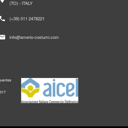
ocation_on
(TO) - ITALY
call
(+39) 011 2478221
mail
info@amerio-costumi.com
quentes
2017