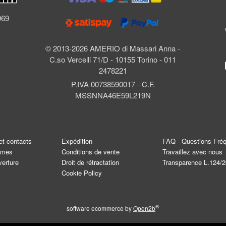
l
969
© 2013-2026 AMERIO di Massari Anna -
C.so Vercelli 71/D - 10155 Torino - 011
2478221
P.IVA 00738590017 - C.F.
MSSNNA46E59L219N
et contacts
Expédition
FAQ - Questions Fré
mmes
Conditions de vente
Travaillez avec nous
verture
Droit de rétractation
Transparence L.124/
Cookie Policy
®
software ecommerce by
Open2b