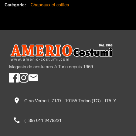
Catégorie:
Chapeaux et coffies
Magasin de costumes à Turin depuis 1969
location_on
C.so Vercelli, 71/D - 10155 Torino (TO) - ITALY
call
(+39) 011 2478221