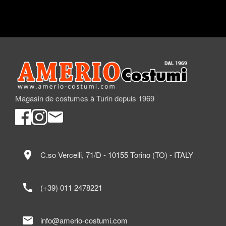
Magasin de costumes à Turin depuis 1969
location_on
C.so Vercelli, 71/D - 10155 Torino (TO) - ITALY
call
(+39) 011 2478221
mail
info@amerio-costumi.com