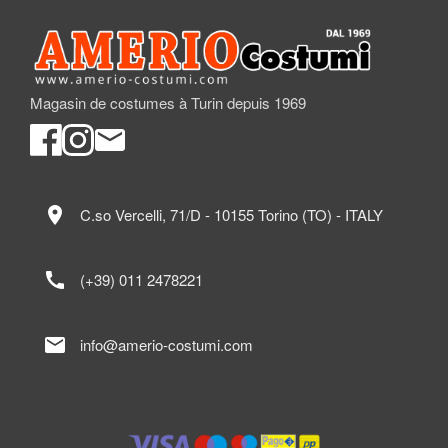
Magasin de costumes à Turin depuis 1969
location_on
C.so Vercelli, 71/D - 10155 Torino (TO) - ITALY
call
(+39) 011 2478221
mail
info@amerio-costumi.com