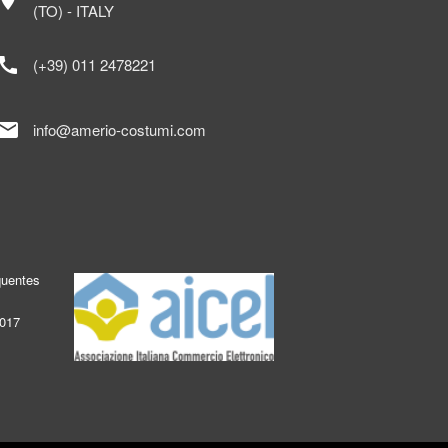
ocation_on
(TO) - ITALY
call
(+39) 011 2478221
mail
info@amerio-costumi.com
quentes
2017