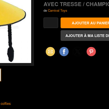
AVEC TRESSE / CHAMP
de
Carnival Toys
Email
Facebook
X
Pinterest
(Twitter)
coffies