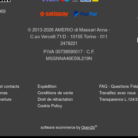
l
969
© 2013-2026 AMERIO di Massari Anna -
C.so Vercelli 71/D - 10155 Torino - 011
2478221
P.IVA 00738590017 - C.F.
MSSNNA46E59L219N
et contacts
Expédition
FAQ - Questions Fré
mmes
Conditions de vente
Travaillez avec nous
verture
Droit de rétractation
Transparence L.124/
Cookie Policy
®
software ecommerce by
Open2b