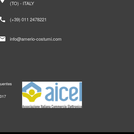
ocation_on
(TO) - ITALY
call
(+39) 011 2478221
mail
info@amerio-costumi.com
quentes
2017