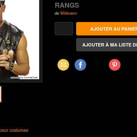
RANGS
de
Widmann
Email
Facebook
X
Pinterest
(Twitter)
 pour costumes