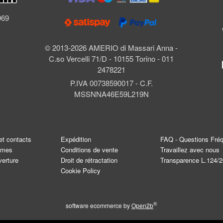
l
969
© 2013-2026 AMERIO di Massari Anna -
C.so Vercelli 71/D - 10155 Torino - 011
2478221
P.IVA 00738590017 - C.F.
MSSNNA46E59L219N
et contacts
Expédition
FAQ - Questions Fré
mmes
Conditions de vente
Travaillez avec nous
verture
Droit de rétractation
Transparence L.124/
Cookie Policy
®
software ecommerce by
Open2b