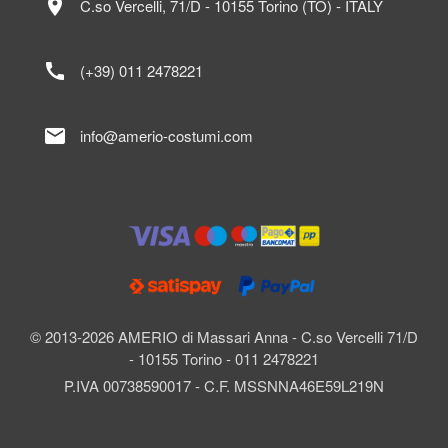
location_on
C.so Vercelli, 71/D - 10155 Torino (TO) - ITALY
call
(+39) 011 2478221
mail
info@amerio-costumi.com
© 2013-2026 AMERIO di Massari Anna - C.so Vercelli 71/D
- 10155 Torino - 011 2478221
P.IVA 00738590017 - C.F. MSSNNA46E59L219N