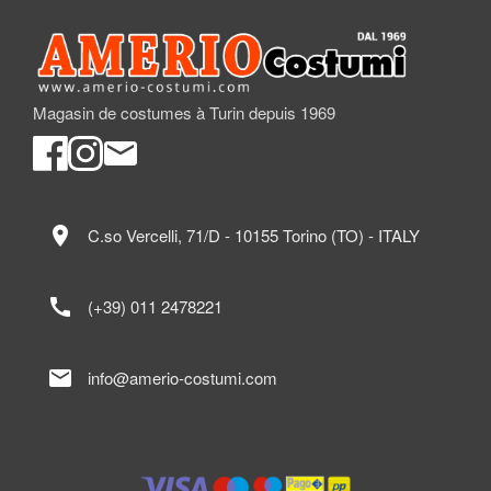
Magasin de costumes à Turin depuis 1969
location_on
C.so Vercelli, 71/D - 10155 Torino (TO) - ITALY
call
(+39) 011 2478221
mail
info@amerio-costumi.com