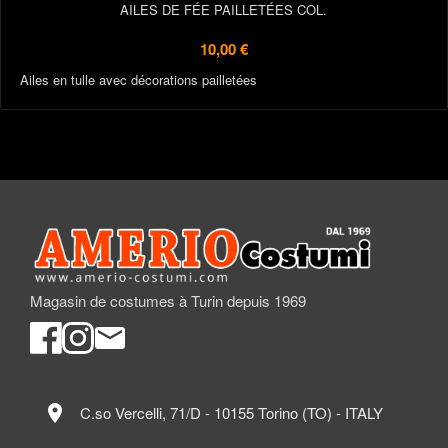
AILES DE FÉE PAILLETÉES COL.
10,00 €
Ailes en tulle avec décorations pailletées
Magasin de costumes à Turin depuis 1969
location_on
C.so Vercelli, 71/D - 10155 Torino (TO) - ITALY