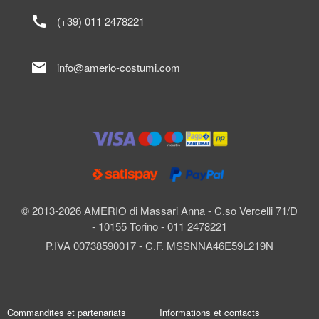
call
(+39) 011 2478221
mail
info@amerio-costumi.com
© 2013-2026 AMERIO di Massari Anna - C.so Vercelli 71/D
- 10155 Torino - 011 2478221
P.IVA 00738590017 - C.F. MSSNNA46E59L219N
Commandites et partenariats
Informations et contacts