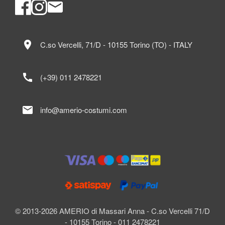
location_on
C.so Vercelli, 71/D - 10155 Torino (TO) - ITALY
call
(+39) 011 2478221
mail
info@amerio-costumi.com
© 2013-2026 AMERIO di Massari Anna - C.so Vercelli 71/D
- 10155 Torino - 011 2478221