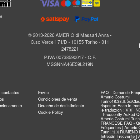
l
69
© 2013-2026 AMERIO di Massari Anna -
C.so Vercelli 71/D - 10155 Torino - 011
2478221
P.IVA 00738590017 - C.F.
MSSNNA46E59L219N
y contactos
Envío
FAQ - Domande Frequ
Amerio Costumi
os
Condiciones de venta
Torino18:38Clau
uncionamento
Derecho de desistimiento
risposto: Ecco le tra
le traduzioni: 🇬🇧 
Cookie Policy
- Frequently Asked Qu
Amerio Costumi Turin
FRANCESE FAQ - Qu
Fréquentes | Amerio 
Turin 🇷🇴 RUMENO 
Întrebări Frecvente |