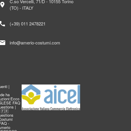
C.so Vercelli, 71/D - 10155 Torino
ocation_on
(TO) - ITALY
call
(+39) 011 2478221
mail
info@amerio-costumi.com
enti |
de ha
duzioni:Ecco
INGLESE FAQ
estions |
 🇫🇷
estions
Costumi
FAQ -
 Amerio