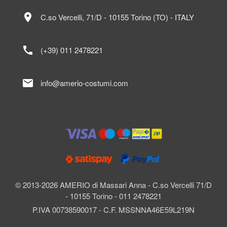
location_on
C.so Vercelli, 71/D - 10155 Torino (TO) - ITALY
call
(+39) 011 2478221
mail
info@amerio-costumi.com
© 2013-2026 AMERIO di Massari Anna - C.so Vercelli 71/D
- 10155 Torino - 011 2478221
P.IVA 00738590017 - C.F. MSSNNA46E59L219N