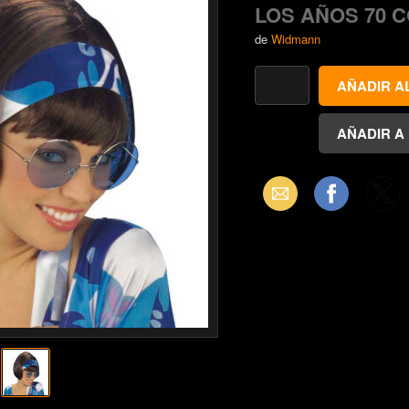
LOS AÑOS 70 
de
Widmann
Email
Facebook
X
(Twitter)