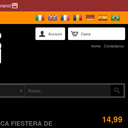
erano!
storefront
Account
Cesta
Home
Contáctanos
14,99 
ICA FIESTERA DE