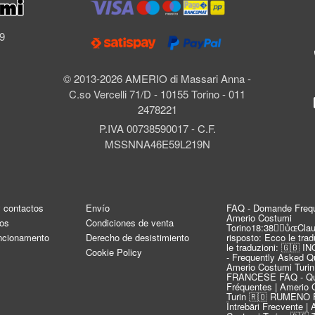
l
69
© 2013-2026 AMERIO di Massari Anna -
C.so Vercelli 71/D - 10155 Torino - 011
2478221
P.IVA 00738590017 - C.F.
MSSNNA46E59L219N
y contactos
Envío
FAQ - Domande Frequ
Amerio Costumi
os
Condiciones de venta
Torino18:38Clau
uncionamento
Derecho de desistimiento
risposto: Ecco le tra
le traduzioni: 🇬🇧 
Cookie Policy
- Frequently Asked Qu
Amerio Costumi Turin
FRANCESE FAQ - Qu
Fréquentes | Amerio 
Turin 🇷🇴 RUMENO 
Întrebări Frecvente |