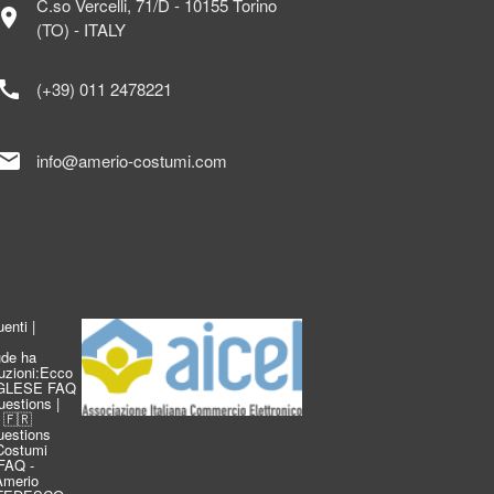
C.so Vercelli, 71/D - 10155 Torino
ocation_on
(TO) - ITALY
call
(+39) 011 2478221
mail
info@amerio-costumi.com
enti |
de ha
duzioni:Ecco
INGLESE FAQ
estions |
 🇫🇷
estions
Costumi
FAQ -
 Amerio