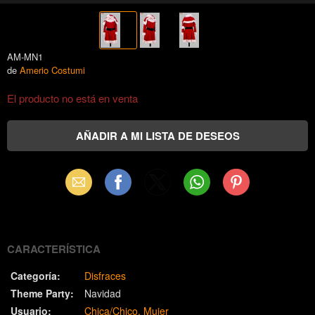
AM-MN1
de
Amerio Costumi
El producto no está en venta
Email
Facebook
X
WhatsApp
Pinterest
(Twitter)
CARACTERÍSTICA
Categoría:
Disfraces
Theme Party:
Navidad
Usuario:
Chica/Chico
Mujer