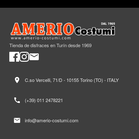
Tienda de disfraces en Turín desde 1969
location_on
C.so Vercelli, 71/D - 10155 Torino (TO) - ITALY
call
(+39) 011 2478221
mail
info@amerio-costumi.com