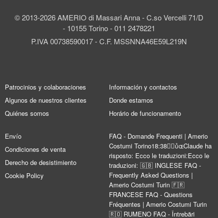
© 2013-2026 AMERIO di Massari Anna - C.so Vercelli 71/D
- 10155 Torino - 011 2478221
P.IVA 00738590017 - C.F. MSSNNA46E59L219N
Patrocinios y colaboraciones
Información y contactos
Algunos de nuestros clientes
Donde estamos
Quiénes somos
Horário de funcionamento
Envío
FAQ - Domande Frequenti | Amerio
Costumi Torino18:38Claude ha
Condiciones de venta
risposto: Ecco le traduzioni:Ecco le
Derecho de desistimiento
traduzioni: 🇬🇧 INGLESE FAQ -
Frequently Asked Questions |
Cookie Policy
Amerio Costumi Turin 🇫🇷
FRANCESE FAQ - Questions
Fréquentes | Amerio Costumi Turin
🇷🇴 RUMENO FAQ - Întrebări