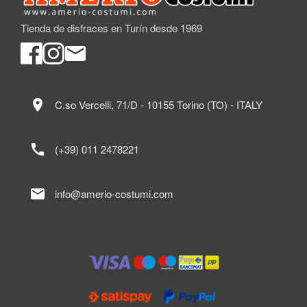
Tienda de disfraces en Turín desde 1969
location_on
C.so Vercelli, 71/D - 10155 Torino (TO) - ITALY
call
(+39) 011 2478221
mail
info@amerio-costumi.com