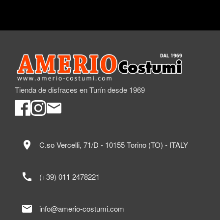
Tienda de disfraces en Turín desde 1969
location_on
C.so Vercelli, 71/D - 10155 Torino (TO) - ITALY
call
(+39) 011 2478221
mail
info@amerio-costumi.com