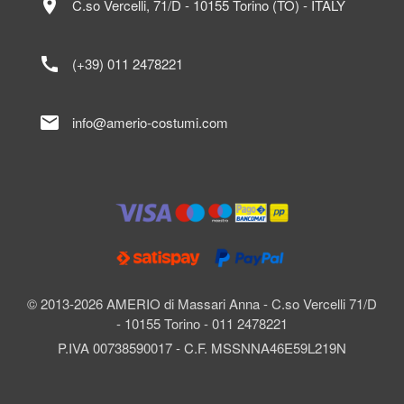
location_on
C.so Vercelli, 71/D - 10155 Torino (TO) - ITALY
call
(+39) 011 2478221
mail
info@amerio-costumi.com
© 2013-2026 AMERIO di Massari Anna - C.so Vercelli 71/D
- 10155 Torino - 011 2478221
P.IVA 00738590017 - C.F. MSSNNA46E59L219N