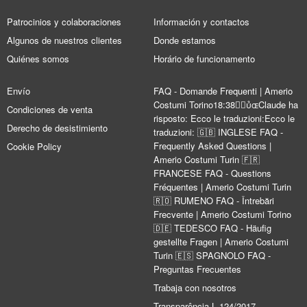
Patrocinios y colaboraciones
Información y contactos
Algunos de nuestros clientes
Donde estamos
Quiénes somos
Horário de funcionamento
Envío
FAQ - Domande Frequenti | Amerio
Costumi Torino18:38Claude ha
Condiciones de venta
risposto: Ecco le traduzioni:Ecco le
Derecho de desistimiento
traduzioni: 🇬🇧 INGLESE FAQ -
Frequently Asked Questions |
Cookie Policy
Amerio Costumi Turin 🇫🇷
FRANCESE FAQ - Questions
Fréquentes | Amerio Costumi Turin
🇷🇴 RUMENO FAQ - Întrebări
Frecvente | Amerio Costumi Torino
🇩🇪 TEDESCO FAQ - Häufig
gestellte Fragen | Amerio Costumi
Turin 🇪🇸 SPAGNOLO FAQ -
Preguntas Frecuentes
Trabaja con nosotros
Transparência L.124/2017