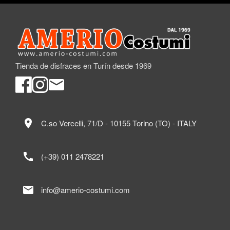
Tienda de disfraces en Turín desde 1969
location_on
C.so Vercelli, 71/D - 10155 Torino (TO) - ITALY
call
(+39) 011 2478221
mail
info@amerio-costumi.com