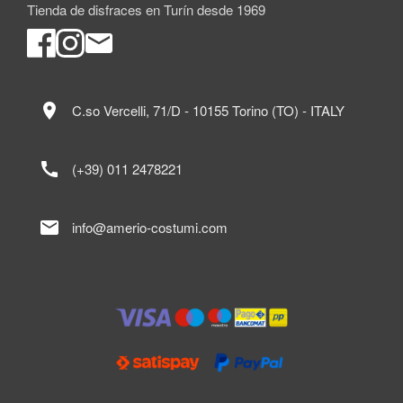
Tienda de disfraces en Turín desde 1969
location_on
C.so Vercelli, 71/D - 10155 Torino (TO) - ITALY
call
(+39) 011 2478221
mail
info@amerio-costumi.com