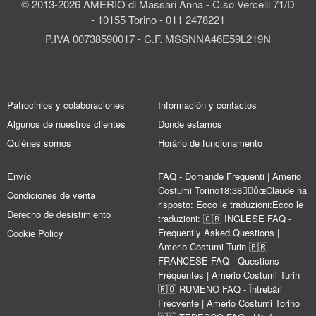
© 2013-2026 AMERIO di Massari Anna - C.so Vercelli 71/D
- 10155 Torino - 011 2478221
P.IVA 00738590017 - C.F. MSSNNA46E59L219N
Patrocinios y colaboraciones
Información y contactos
Algunos de nuestros clientes
Donde estamos
Quiénes somos
Horário de funcionamento
Envío
FAQ - Domande Frequenti | Amerio
Costumi Torino18:38Claude ha
Condiciones de venta
risposto: Ecco le traduzioni:Ecco le
Derecho de desistimiento
traduzioni: 🇬🇧 INGLESE FAQ -
Frequently Asked Questions |
Cookie Policy
Amerio Costumi Turin 🇫🇷
FRANCESE FAQ - Questions
Fréquentes | Amerio Costumi Turin
🇷🇴 RUMENO FAQ - Întrebări
Frecvente | Amerio Costumi Torino