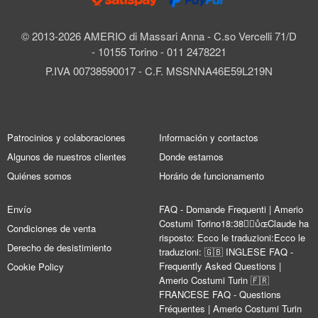
© 2013-2026 AMERIO di Massari Anna - C.so Vercelli 71/D
- 10155 Torino - 011 2478221
P.IVA 00738590017 - C.F. MSSNNA46E59L219N
Patrocinios y colaboraciones
Información y contactos
Algunos de nuestros clientes
Donde estamos
Quiénes somos
Horário de funcionamento
Envío
FAQ - Domande Frequenti | Amerio
Costumi Torino18:38Claude ha
Condiciones de venta
risposto: Ecco le traduzioni:Ecco le
Derecho de desistimiento
traduzioni: 🇬🇧 INGLESE FAQ -
Frequently Asked Questions |
Cookie Policy
Amerio Costumi Turin 🇫🇷
FRANCESE FAQ - Questions
Fréquentes | Amerio Costumi Turin