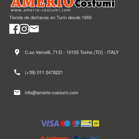
Tienda de disfraces en Turín desde 1969
location_on
C.so Vercelli, 71/D - 10155 Torino (TO) - ITALY
call
(+39) 011 2478221
mail
info@amerio-costumi.com