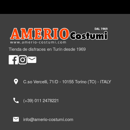
Tienda de disfraces en Turín desde 1969
location_on
C.so Vercelli, 71/D - 10155 Torino (TO) - ITALY
call
(+39) 011 2478221
mail
info@amerio-costumi.com