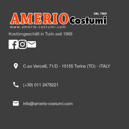
Kostümgeschäft in Turin seit 1969
location_on
C.so Vercelli, 71/D - 10155 Torino (TO) - ITALY
call
(+39) 011 2478221
mail
info@amerio-costumi.com