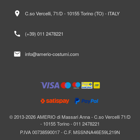
location_on
C.so Vercelli, 71/D - 10155 Torino (TO) - ITALY
call
(+39) 011 2478221
mail
info@amerio-costumi.com
© 2013-2026 AMERIO di Massari Anna - C.so Vercelli 71/D
- 10155 Torino - 011 2478221
P.IVA 00738590017 - C.F. MSSNNA46E59L219N