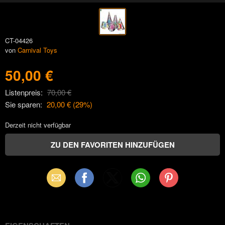
CT-04426
von
Carnival Toys
50,00 €
Listenpreis:
70,00 €
Sie sparen:
20,00 €
(
29
%)
Derzeit nicht verfügbar
Email
Facebook
X
WhatsApp
Pinterest
(Twitter)