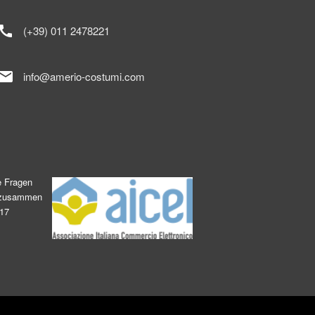
call
(+39) 011 2478221
mail
info@amerio-costumi.com
e Fragen
s zusammen
017