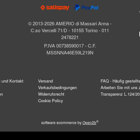
© 2013-2026 AMERIO di Massari Anna -
C.so Vercelli 71/D - 10155 Torino - 011
2478221
P.IVA 00738590017 - C.F.
MSSNNA46E59L219N
n und Kontakt
Versand
FAQ - Häufig gestellt
Verkaufsbedingungen
Arbeiten Sie mit un
en
Widerrufsrecht
Transparenz L.124/2
Cookie Policy
®
software ecommerce by
Open2b