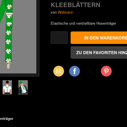
KLEEBLÄTTERN
von
Widmann
Elastische und verstellbare Hosenträger
Email
Facebook
X
Pinterest
(Twitter)
enträger