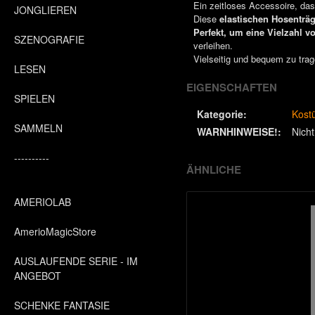
Ein zeitloses Accessoire, das P
JONGLIEREN
Diese
elastischen Hosenträ
Perfekt, um eine Vielzahl v
SZENOGRAFIE
verleihen.
Vielseitig und bequem zu trag
LESEN
EIGENSCHAFTEN
SPIELEN
Kategorie:
Kost
SAMMELN
WARNHINWEISE!:
Nicht
----------
ÄHNLICHE
AMERIOLAB
AmerioMagicStore
AUSLAUFENDE SERIE - IM
ANGEBOT
SCHENKE FANTASIE