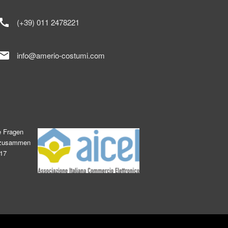
call
(+39) 011 2478221
mail
info@amerio-costumi.com
e Fragen
s zusammen
017