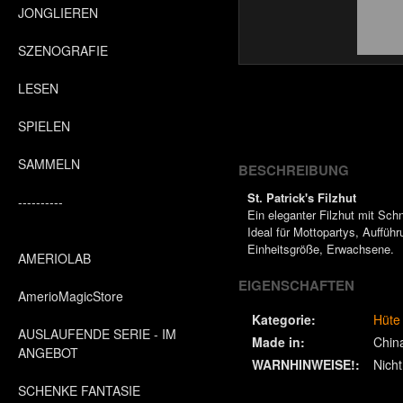
JONGLIEREN
SZENOGRAFIE
LESEN
SPIELEN
SAMMELN
BESCHREIBUNG
St. Patrick's Filzhut
----------
Ein eleganter Filzhut mit Sch
Ideal für Mottopartys, Aufführ
Einheitsgröße, Erwachsene.
AMERIOLAB
EIGENSCHAFTEN
AmerioMagicStore
Kategorie:
Hüte
AUSLAUFENDE SERIE - IM
Made in:
Chin
ANGEBOT
WARNHINWEISE!:
Nicht
SCHENKE FANTASIE