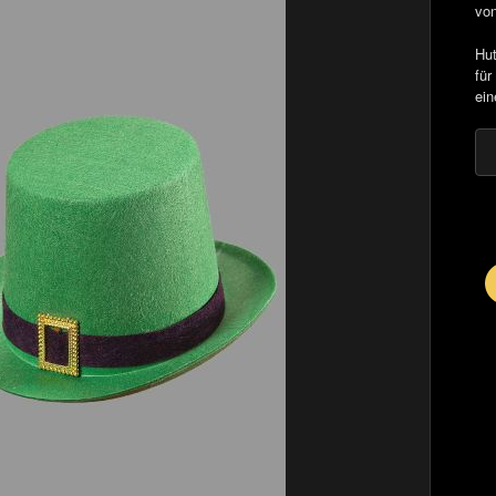
vo
Hut
für
ein
E