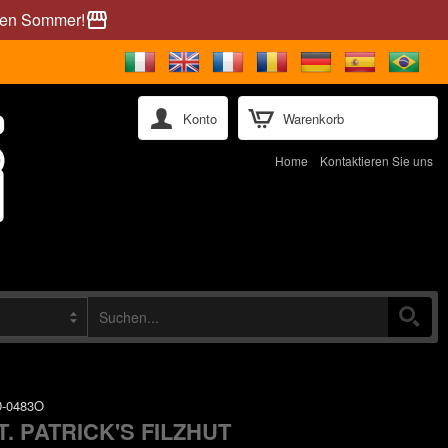
önen Sommer!
storefront
Konto
Warenkorb
Home
Kontaktieren Sie uns
-0483O
T. PATRICK'S FILZHUT