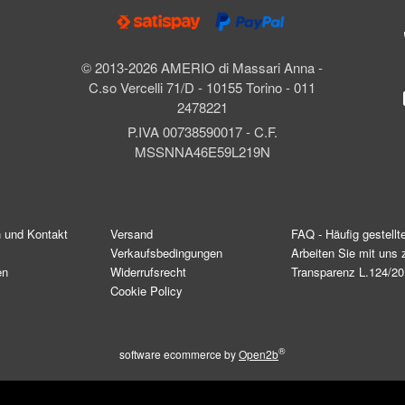
© 2013-2026 AMERIO di Massari Anna -
C.so Vercelli 71/D - 10155 Torino - 011
2478221
P.IVA 00738590017 - C.F.
MSSNNA46E59L219N
n und Kontakt
Versand
FAQ - Häufig gestellt
Verkaufsbedingungen
Arbeiten Sie mit un
en
Widerrufsrecht
Transparenz L.124/2
Cookie Policy
®
software ecommerce by
Open2b