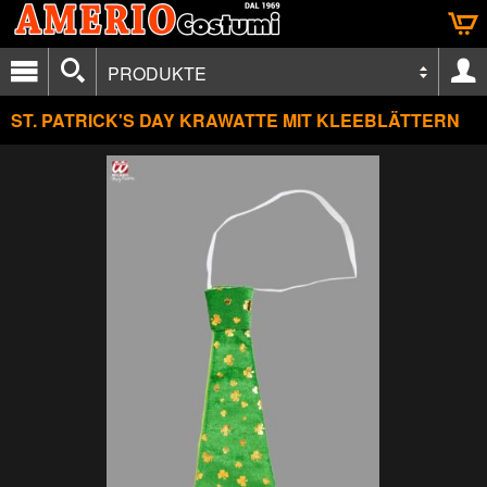
PRODUKTE
ST. PATRICK'S DAY KRAWATTE MIT KLEEBLÄTTERN