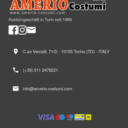
Kostümgeschäft in Turin seit 1969
location_on
C.so Vercelli, 71/D - 10155 Torino (TO) - ITALY
call
(+39) 011 2478221
mail
info@amerio-costumi.com