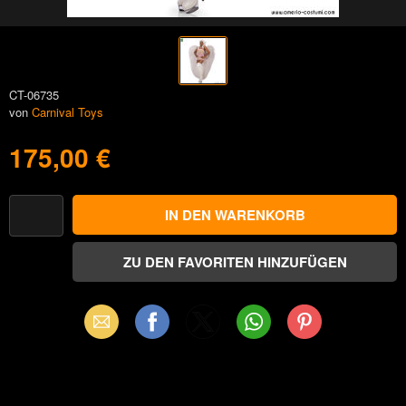
CT-06735
von
Carnival Toys
175,00 €
Email
Facebook
X
WhatsApp
Pinterest
(Twitter)