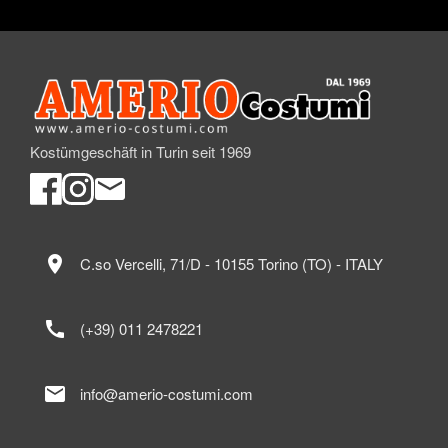
Kostümgeschäft in Turin seit 1969
location_on
C.so Vercelli, 71/D - 10155 Torino (TO) - ITALY
call
(+39) 011 2478221
mail
info@amerio-costumi.com