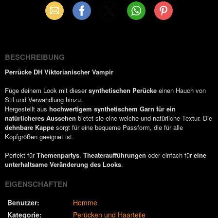
Email
Facebook
X
WhatsApp
Pinterest
(Twitter)
BESCHREIBUNG
Perrücke DH Viktorianischer Vampir
Füge deinem Look mit dieser
synthetischen Perücke
einen Hauch von
Stil und Verwandlung hinzu.
Hergestellt aus
hochwertigem synthetischem Garn für ein
natürlicheres Aussehen
bietet sie eine weiche und natürliche Textur. Die
dehnbare Kappe
sorgt für eine bequeme Passform, die für alle
Kopfgrößen geeignet ist.
Perfekt für
Themenpartys
,
Theateraufführungen
oder einfach für
eine
unterhaltsame Veränderung des Looks
.
EIGENSCHAFTEN
Benutzer:
Homme
Kategorie:
Perücken und Haarteile