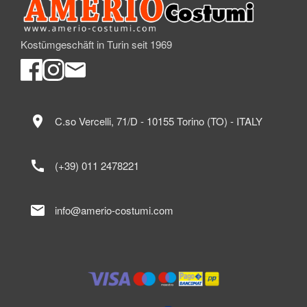
Kostümgeschäft in Turin seit 1969
location_on
C.so Vercelli, 71/D - 10155 Torino (TO) - ITALY
call
(+39) 011 2478221
mail
info@amerio-costumi.com