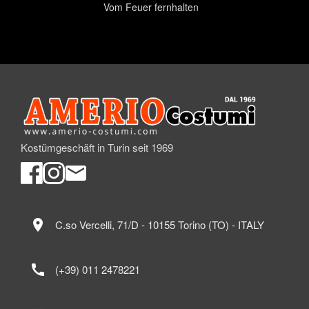
Vom Feuer fernhalten
Kostümgeschäft in Turin seit 1969
location_on
C.so Vercelli, 71/D - 10155 Torino (TO) - ITALY
call
(+39) 011 2478221