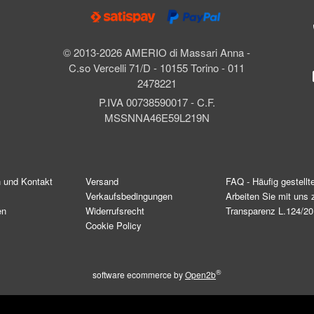
© 2013-2026 AMERIO di Massari Anna -
C.so Vercelli 71/D - 10155 Torino - 011
2478221
P.IVA 00738590017 - C.F.
MSSNNA46E59L219N
n und Kontakt
Versand
FAQ - Häufig gestellt
Verkaufsbedingungen
Arbeiten Sie mit un
en
Widerrufsrecht
Transparenz L.124/2
Cookie Policy
®
software ecommerce by
Open2b