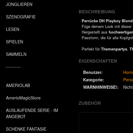
JONGLIEREN
BESCHREIBUNG
SZENOGRAFIE
Perrücke DH Playboy Blond
Füge deinem Look mit dieser
LESEN
Hergestellt aus
hochwertigem
Passform, die für alle Kopfgrö
SPIELEN
Perfekt für
Themenpartys
,
T
SAMMELN
EIGENSCHAFTEN
----------
Benutzer:
Hom
Kategorie:
Perü
AMERIOLAB
WARNHINWEISE!:
Nicht
AmerioMagicStore
ZUBEHÖR
AUSLAUFENDE SERIE - IM
ANGEBOT
SCHENKE FANTASIE