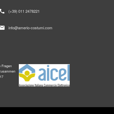
call
(+39) 011 2478221
mail
info@amerio-costumi.com
e Fragen
s zusammen
017