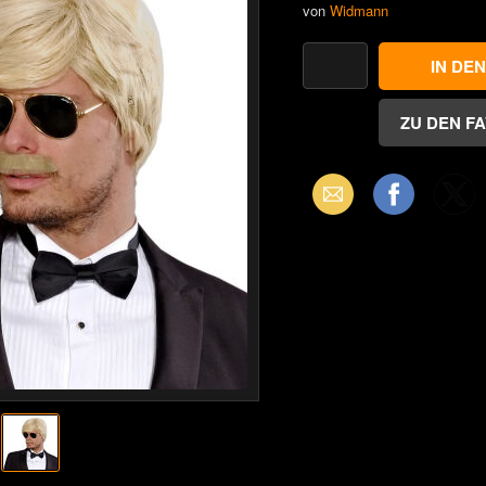
von
Widmann
Email
Facebook
X
(Twitter)