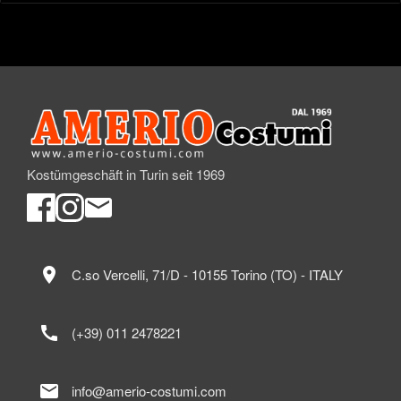
Kostümgeschäft in Turin seit 1969
location_on
C.so Vercelli, 71/D - 10155 Torino (TO) - ITALY
call
(+39) 011 2478221
mail
info@amerio-costumi.com