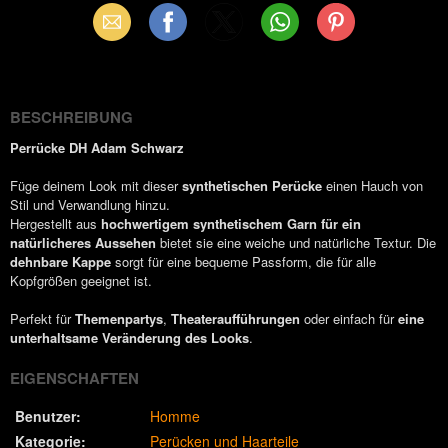
Email
Facebook
X
WhatsApp
Pinterest
(Twitter)
BESCHREIBUNG
Perrücke DH Adam Schwarz
Füge deinem Look mit dieser
synthetischen Perücke
einen Hauch von
Stil und Verwandlung hinzu.
Hergestellt aus
hochwertigem synthetischem Garn für ein
natürlicheres Aussehen
bietet sie eine weiche und natürliche Textur. Die
dehnbare Kappe
sorgt für eine bequeme Passform, die für alle
Kopfgrößen geeignet ist.
Perfekt für
Themenpartys
,
Theateraufführungen
oder einfach für
eine
unterhaltsame Veränderung des Looks
.
EIGENSCHAFTEN
Benutzer:
Homme
Kategorie:
Perücken und Haarteile