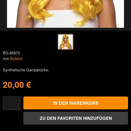
BG-85875
von
Boland
Synthetische Garnperücke.
20,00 €