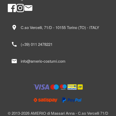
location_on
C.so Vercelli, 71/D - 10155 Torino (TO) - ITALY
call
(+39) 011 2478221
mail
info@amerio-costumi.com
© 2013-2026 AMERIO di Massari Anna - C.so Vercelli 71/D