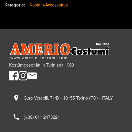
Kategorie:
Kostüm-Accessoires
Kostümgeschäft in Turin seit 1969
location_on
C.so Vercelli, 71/D - 10155 Torino (TO) - ITALY
call
(+39) 011 2478221