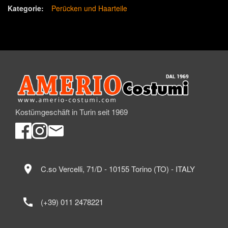
Kategorie:
Perücken und Haarteile
Kostümgeschäft in Turin seit 1969
location_on
C.so Vercelli, 71/D - 10155 Torino (TO) - ITALY
call
(+39) 011 2478221