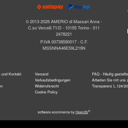
© 2013-2026 AMERIO di Massari Anna -
C.so Vercelli 71/D - 10155 Torino - 011
2478221
P.IVA 00738590017 - C.F.
MSSNNA46E59L219N
n und Kontakt
Versand
FAQ - Häufig gestellt
Verkaufsbedingungen
Arbeiten Sie mit un
en
Widerrufsrecht
Transparenz L.124/2
Cookie Policy
®
software ecommerce by
Open2b