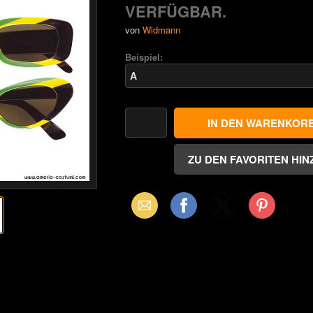
VERFÜGBAR.
von
Widmann
Beispiel:
Email
Facebook
X
Pinterest
(Twitter)