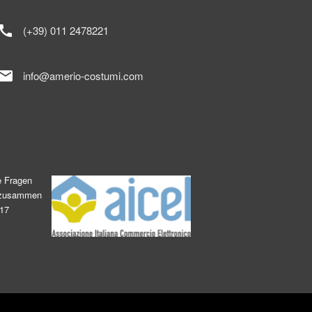
call
(+39) 011 2478221
mail
info@amerio-costumi.com
e Fragen
s zusammen
017